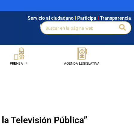
Servicio al ciudadano
l
Participa
l
Transparencia
Buscar
Bus
Agendamiento
l
Intranet
l
Búsqueda avanzada
por:
PRENSA
AGENDA LEGISLATIVA
la Televisión Pública”