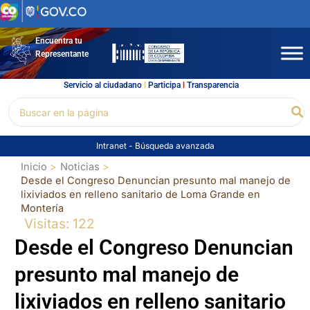
Ir
al
contenido
Encuentra tu
Representante
Servicio al ciudadano
l
Participa
l
Transparencia
Buscar
Bu
por:
Intranet
-
Búsqueda avanzada
Inicio
Noticias
Desde el Congreso Denuncian presunto mal manejo de
lixiviados en relleno sanitario de Loma Grande en
Montería
Visitas: 122
Desde el Congreso Denuncian
presunto mal manejo de
lixiviados en relleno sanitario