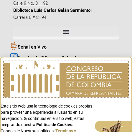
Calle 9 No. 8 – 92
Biblioteca Luis Carlos Galán Sarmiento:
Carrera 6 # 8–94
Señal en Vivo
Facebook_@CamaraColombia
Instagram_@CamaraColombia
X_@CamaraColombia
Youtube_@CamaraColombia
Tiktok_@CamaraColombia
Este sitio web usa la tecnología de cookies propias
Youtube_@CanalCongreso
para proveer una experiencia al usuario en su
navegación. Si continúas en el sitio web, estás
aceptando nuestra
Política de Cookies.
Aceptar
Conoce de Nuestras políticas:
Términos y