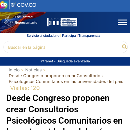
Ir
al
contenido
Encuentra tu
Representante
Servicio al ciudadano
l
Participa
l
Transparencia
Buscar
Bu
por:
Intranet
-
Búsqueda avanzada
Inicio
Noticias
Desde Congreso proponen crear Consultorios
Psicológicos Comunitarios en las universidades del país
Visitas: 120
Desde Congreso proponen
crear Consultorios
Psicológicos Comunitarios en