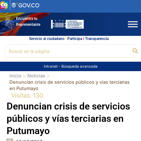
Ir
al
contenido
Encuentra tu
Representante
Servicio al ciudadano
l
Participa
l
Transparencia
Buscar
Bu
por:
Intranet
-
Búsqueda avanzada
Inicio
Noticias
Denuncian crisis de servicios públicos y vías terciarias
en Putumayo
Visitas: 130
Denuncian crisis de servicios
públicos y vías terciarias en
Putumayo