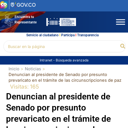
Ir
al
contenido
Encuentra tu
Representante
Servicio al ciudadano
l
Participa
l
Transparencia
Buscar
Bu
por:
Intranet
-
Búsqueda avanzada
Inicio
Noticias
Denuncian al presidente de Senado por presunto
prevaricato en el trámite de las circunscripciones de paz
Visitas: 165
Denuncian al presidente de
Senado por presunto
prevaricato en el trámite de