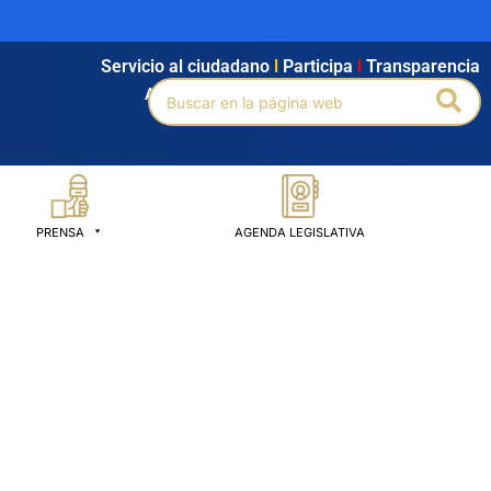
Servicio al ciudadano
l
Participa
l
Transparencia
Buscar
Bus
Agendamiento
l
Intranet
l
Búsqueda avanzada
por:
PRENSA
AGENDA LEGISLATIVA