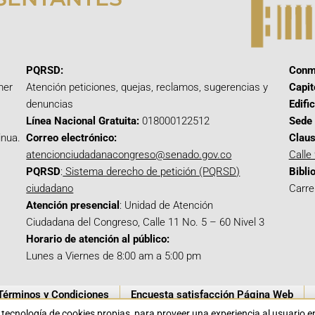
PQRSD:
Conm
mer
Atención peticiones, quejas, reclamos, sugerencias y
Capit
denuncias
Edifi
Línea Nacional Gratuita:
018000122512
Sede 
inua.
Correo electrónico:
Claus
atencionciudadanacongreso@senado.gov.co
Calle
PQRSD
:
Sistema derecho de petición (PQRSD)
Bibli
ciudadano
Carre
Atención presencial
: Unidad de Atención
Ciudadana del Congreso, Calle 11 No. 5 – 60 Nivel 3
Horario de atención al público:
Lunes a Viernes de 8:00 am a 5:00 pm
Términos y Condiciones
Encuesta satisfacción Página Web
a tecnología de cookies propias para proveer una experiencia al usuario 