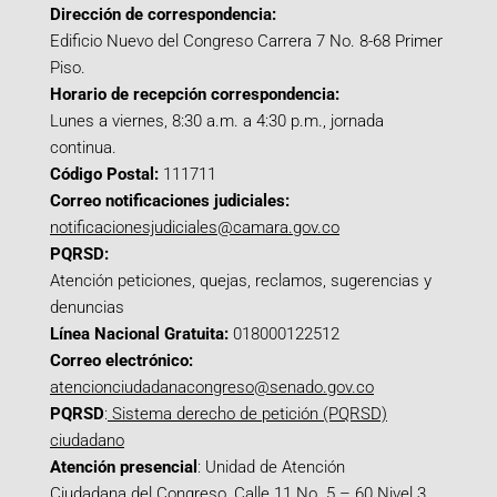
Dirección de correspondencia:
Edificio Nuevo del Congreso Carrera 7 No. 8-68 Primer
Piso.
Horario de recepción correspondencia:
Lunes a viernes, 8:30 a.m. a 4:30 p.m., jornada
continua.
Código Postal:
111711
Correo notificaciones judiciales:
notificacionesjudiciales@camara.gov.co
PQRSD:
Atención peticiones, quejas, reclamos, sugerencias y
denuncias
Línea Nacional Gratuita:
018000122512
Correo electrónico:
atencionciudadanacongreso@senado.gov.co
PQRSD
:
Sistema derecho de petición (PQRSD)
ciudadano
Atención presencial
: Unidad de Atención
Ciudadana del Congreso, Calle 11 No. 5 – 60 Nivel 3