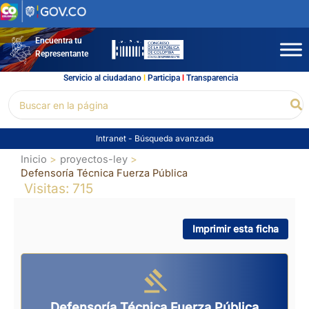
Ir
al
contenido
Encuentra tu
Representante
Servicio al ciudadano
l
Participa
l
Transparencia
Buscar
Bu
por:
Intranet
-
Búsqueda avanzada
Inicio
proyectos-ley
Defensoría Técnica Fuerza Pública
Visitas: 715
Imprimir esta ficha
Defensoría Técnica Fuerza Pública