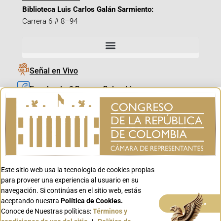
Biblioteca Luis Carlos Galán Sarmiento:
Carrera 6 # 8–94
Señal en Vivo
Facebook_@CamaraColombia
Instagram_@CamaraColombia
X_@CamaraColombia
Youtube_@CamaraColombia
Tiktok_@CamaraColombia
Este sitio web usa la tecnología de cookies propias
Youtube_@CanalCongreso
para proveer una experiencia al usuario en su
navegación. Si continúas en el sitio web, estás
aceptando nuestra
Política de Cookies.
Aceptar
Conoce de Nuestras políticas:
Términos y