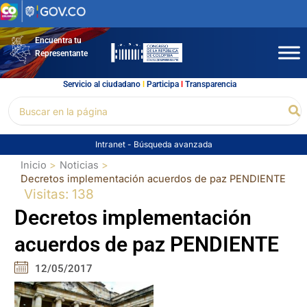
Ir
al
contenido
Encuentra tu
Representante
Servicio al ciudadano
l
Participa
l
Transparencia
Buscar
Bu
por:
Intranet
-
Búsqueda avanzada
Inicio
Noticias
Decretos implementación acuerdos de paz PENDIENTE
Visitas: 138
Decretos implementación
acuerdos de paz PENDIENTE
12/05/2017