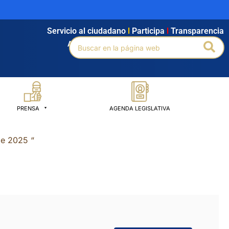
Servicio al ciudadano
l
Participa
l
Transparencia
Buscar
Bus
Agendamiento
l
Intranet
l
Búsqueda avanzada
por:
PRENSA
AGENDA LEGISLATIVA
de 2025 “