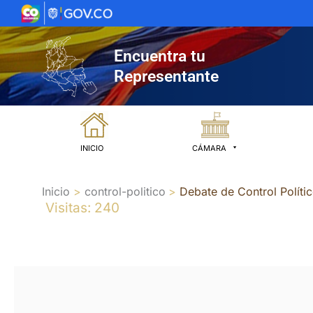
Ir
al
contenido
Encuentra tu
Representante
INICIO
CÁMARA
Inicio
control-politico
Debate de Control Políti
Visitas: 240