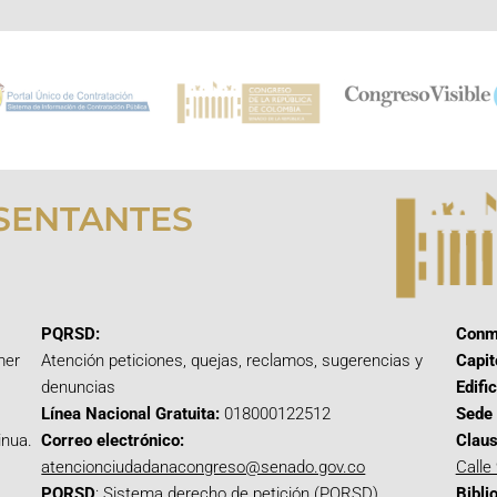
SENTANTES
PQRSD:
Conm
mer
Atención peticiones, quejas, reclamos, sugerencias y
Capit
denuncias
Edifi
Línea Nacional Gratuita:
018000122512
Sede 
inua.
Correo electrónico:
Claus
atencionciudadanacongreso@senado.gov.co
Calle
PQRSD
:
Sistema derecho de petición (PQRSD)
Bibli