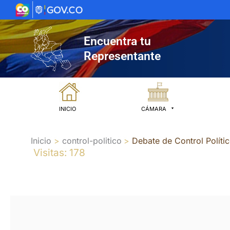
Ir
al
contenido
Encuentra tu
Representante
INICIO
CÁMARA
Inicio
control-politico
Debate de Control Políti
Visitas: 178