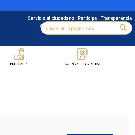
Servicio al ciudadano
l
Participa
l
Transparencia
Buscar
Bus
Agendamiento
l
Intranet
l
Búsqueda avanzada
por:
PRENSA
AGENDA LEGISLATIVA