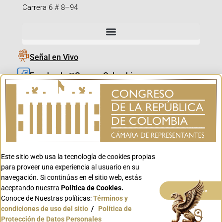
Carrera 6 # 8–94
Señal en Vivo
Facebook_@CamaraColombia
Instagram_@CamaraColombia
X_@CamaraColombia
Youtube_@CamaraColombia
Tiktok_@CamaraColombia
Este sitio web usa la tecnología de cookies propias
Youtube_@CanalCongreso
para proveer una experiencia al usuario en su
navegación. Si continúas en el sitio web, estás
aceptando nuestra
Política de Cookies.
Aceptar
Conoce de Nuestras políticas:
Términos y
condiciones de uso del sitio
/
Política de
Conoce GOV.CO
Protección de Datos Personales