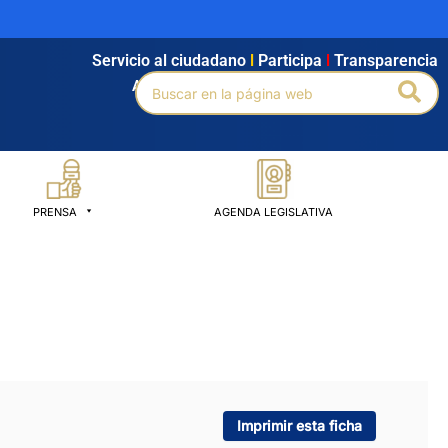
Servicio al ciudadano
l
Participa
l
Transparencia
Buscar
Bus
Agendamiento
l
Intranet
l
Búsqueda avanzada
por:
PRENSA
AGENDA LEGISLATIVA
Imprimir esta ficha