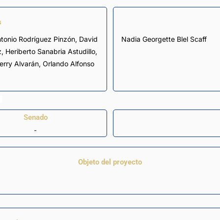
s
ntonio Rodríguez Pinzón
,
David
Nadia Georgette Blel Scaff
z
,
Heriberto Sanabria Astudillo
,
erry Alvarán
,
Orlando Alfonso
Senado
-
Objeto del proyecto