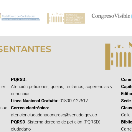
SENTANTES
PQRSD:
Conm
mer
Atención peticiones, quejas, reclamos, sugerencias y
Capit
denuncias
Edifi
Línea Nacional Gratuita:
018000122512
Sede 
inua.
Correo electrónico:
Claus
atencionciudadanacongreso@senado.gov.co
Calle
PQRSD
:
Sistema derecho de petición (PQRSD)
Bibli
ciudadano
Carre