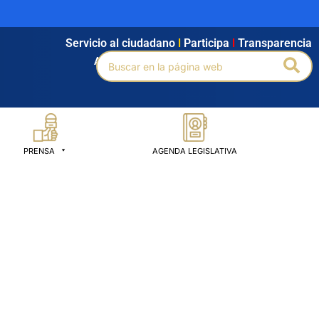
Servicio al ciudadano
l
Participa
l
Transparencia
Buscar
Bus
Agendamiento
l
Intranet
l
Búsqueda avanzada
por:
PRENSA
AGENDA LEGISLATIVA