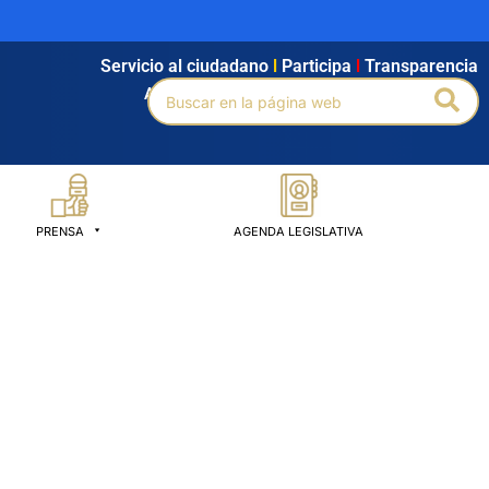
Servicio al ciudadano
l
Participa
l
Transparencia
Buscar
Bus
Agendamiento
l
Intranet
l
Búsqueda avanzada
por:
PRENSA
AGENDA LEGISLATIVA