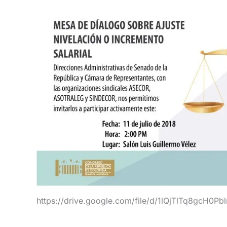
https://drive.google.com/file/d/1lQjTlTq8gcH