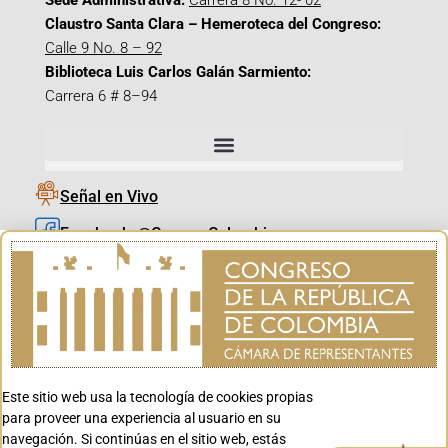
Sede Administrativa:
Carrera 8 No. 12- 02
Claustro Santa Clara – Hemeroteca del Congreso:
Calle 9 No. 8 – 92
Biblioteca Luis Carlos Galán Sarmiento:
Carrera 6 # 8–94
Señal en Vivo
Facebook_@CamaraColombia
Instagram_@CamaraColombia
X_@CamaraColombia
Youtube_@CamaraColombia
Tiktok_@CamaraColombia
Este sitio web usa la tecnología de cookies propias
Youtube_@CanalCongreso
para proveer una experiencia al usuario en su
navegación. Si continúas en el sitio web, estás