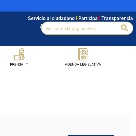
Servicio al ciudadano
l
Participa
l
Transparencia
Buscar
Bus
Agendamiento
l
Intranet
l
Búsqueda avanzada
por:
PRENSA
AGENDA LEGISLATIVA