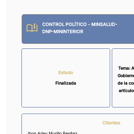
CONTROL POLÍTICO - MINSALUD-
DNP-MININTERIOR
Tema: A
Estado
Gobiern
Finalizada
de la co
artícul
Citantes
Jhon Arley Murillo Benítez