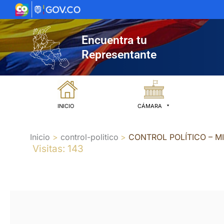
Ir
al
contenido
Encuentra tu
Representante
INICIO
CÁMARA
Inicio
control-politico
CONTROL POLÍTICO – M
Visitas: 143