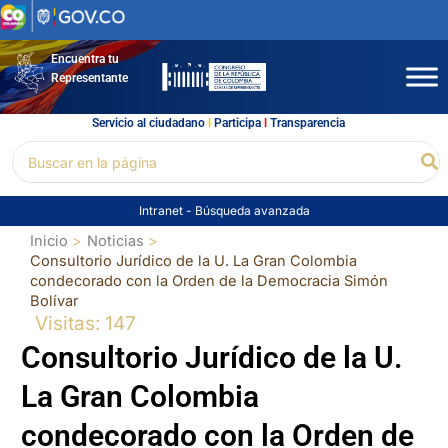
Ir
al
contenido
Encuentra tu
Representante
Servicio al ciudadano
l
Participa
l
Transparencia
Buscar
Bu
por:
Intranet
-
Búsqueda avanzada
Inicio
Noticias
Consultorio Jurídico de la U. La Gran Colombia
condecorado con la Orden de la Democracia Simón
Bolívar
Visitas: 147
Consultorio Jurídico de la U.
La Gran Colombia
condecorado con la Orden de