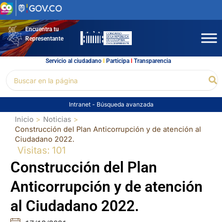
Ir
al
contenido
Encuentra tu
Representante
Servicio al ciudadano
l
Participa
l
Transparencia
Buscar
Bu
por:
Intranet
-
Búsqueda avanzada
Inicio
Noticias
Construcción del Plan Anticorrupción y de atención al
Ciudadano 2022.
Visitas: 101
Construcción del Plan
Anticorrupción y de atención
al Ciudadano 2022.