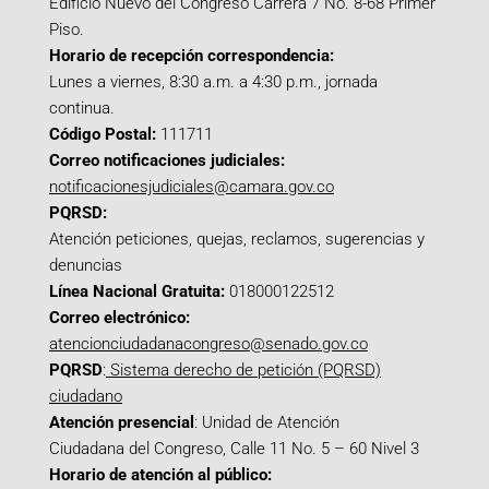
Edificio Nuevo del Congreso Carrera 7 No. 8-68 Primer
Piso.
Horario de recepción correspondencia:
Lunes a viernes, 8:30 a.m. a 4:30 p.m., jornada
continua.
Código Postal:
111711
Correo notificaciones judiciales:
notificacionesjudiciales@camara.gov.co
PQRSD:
Atención peticiones, quejas, reclamos, sugerencias y
denuncias
Línea Nacional Gratuita:
018000122512
Correo electrónico:
atencionciudadanacongreso@senado.gov.co
PQRSD
:
Sistema derecho de petición (PQRSD)
ciudadano
Atención presencial
: Unidad de Atención
Ciudadana del Congreso, Calle 11 No. 5 – 60 Nivel 3
Horario de atención al público: