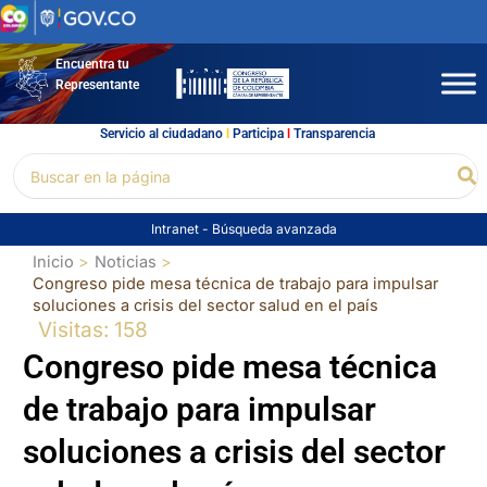
Ir
al
contenido
Encuentra tu
Representante
Servicio al ciudadano
l
Participa
l
Transparencia
Buscar
Bu
por:
Intranet
-
Búsqueda avanzada
Inicio
Noticias
Congreso pide mesa técnica de trabajo para impulsar
soluciones a crisis del sector salud en el país
Visitas: 158
Congreso pide mesa técnica
de trabajo para impulsar
soluciones a crisis del sector