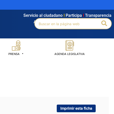
Servicio al ciudadano
l
Participa
l
Transparencia
Buscar
Bus
Agendamiento
l
Intranet
l
Búsqueda avanzada
por:
PRENSA
AGENDA LEGISLATIVA
Imprimir esta ficha