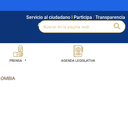
Servicio al ciudadano
l
Participa
l
Transparencia
Buscar
Bus
Agendamiento
l
Intranet
l
Búsqueda avanzada
por:
PRENSA
AGENDA LEGISLATIVA
LOMBIA