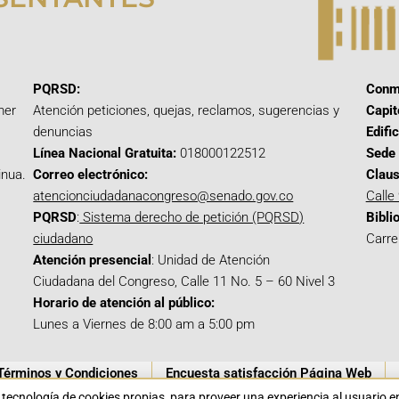
PQRSD:
Conm
mer
Atención peticiones, quejas, reclamos, sugerencias y
Capit
denuncias
Edifi
Línea Nacional Gratuita:
018000122512
Sede 
inua.
Correo electrónico:
Claus
atencionciudadanacongreso@senado.gov.co
Calle
PQRSD
:
Sistema derecho de petición (PQRSD)
Bibli
ciudadano
Carre
Atención presencial
: Unidad de Atención
Ciudadana del Congreso, Calle 11 No. 5 – 60 Nivel 3
Horario de atención al público:
Lunes a Viernes de 8:00 am a 5:00 pm
Términos y Condiciones
Encuesta satisfacción Página Web
a tecnología de cookies propias para proveer una experiencia al usuario 