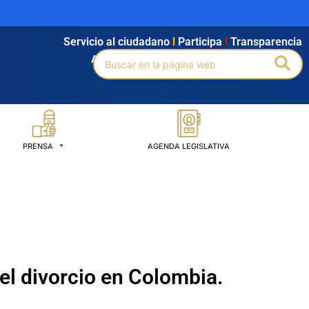
Servicio al ciudadano
l
Participa
l
Transparencia
Buscar
Bus
Agendamiento
l
Intranet
l
Búsqueda avanzada
por:
PRENSA
AGENDA LEGISLATIVA
el divorcio en Colombia.