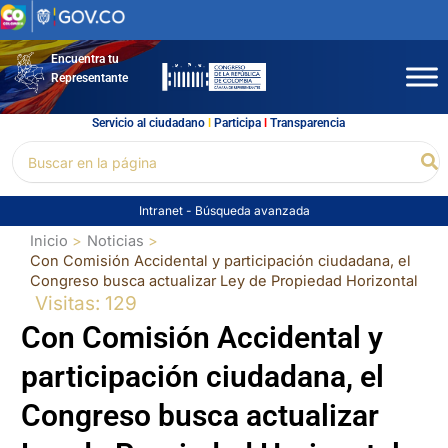
Ir
al
contenido
Encuentra tu
Representante
Servicio al ciudadano
l
Participa
l
Transparencia
Buscar
Bu
por:
Intranet
-
Búsqueda avanzada
Inicio
Noticias
Con Comisión Accidental y participación ciudadana, el
Congreso busca actualizar Ley de Propiedad Horizontal
Visitas: 129
Con Comisión Accidental y
participación ciudadana, el
Congreso busca actualizar