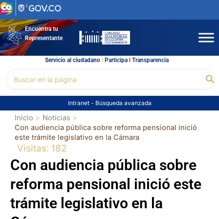
Ir
al
contenido
Encuentra tu
Representante
Servicio al ciudadano
l
Participa
l
Transparencia
Buscar
Bu
por:
Intranet
-
Búsqueda avanzada
Inicio
Noticias
Con audiencia pública sobre reforma pensional inició
este trámite legislativo en la Cámara
Visitas: 182
Con audiencia pública sobre
reforma pensional inició este
trámite legislativo en la