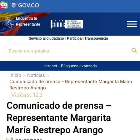
Ir
al
contenido
Encuentra tu
Representante
Servicio al ciudadano
l
Participa
l
Transparencia
Buscar
Bu
por:
Intranet
-
Búsqueda avanzada
Inicio
Noticias
Comunicado de prensa – Representante Margarita María
Restrepo Arango
Visitas: 123
Comunicado de prensa –
Representante Margarita
María Restrepo Arango