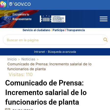
Ir
al
contenido
Encuentra tu
Representante
Servicio al ciudadano
l
Participa
l
Transparencia
Buscar
Bu
por:
Intranet
-
Búsqueda avanzada
Inicio
Noticias
Comunicado de Prensa: Incremento salarial de lo
funcionarios de planta
Visitas: 110
Comunicado de Prensa:
Incremento salarial de lo
funcionarios de planta