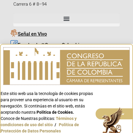
Carrera 6 # 8–94
Señal en Vivo
Facebook_@CamaraColombia
Instagram_@CamaraColombia
X_@CamaraColombia
Youtube_@CamaraColombia
Tiktok_@CamaraColombia
Este sitio web usa la tecnología de cookies propias
Youtube_@CanalCongreso
para proveer una experiencia al usuario en su
navegación. Si continúas en el sitio web, estás
aceptando nuestra
Política de Cookies.
Aceptar
Conoce de Nuestras políticas:
Términos y
condiciones de uso del sitio
/
Política de
Conoce GOV.CO
Protección de Datos Personales