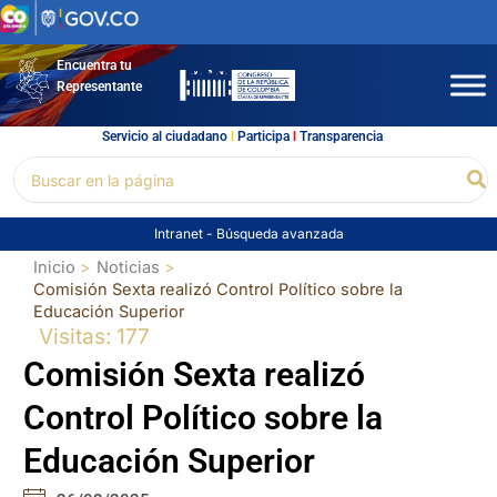
Ir
al
contenido
Encuentra tu
Representante
Servicio al ciudadano
l
Participa
l
Transparencia
Buscar
Bu
por:
Intranet
-
Búsqueda avanzada
Inicio
Noticias
Comisión Sexta realizó Control Político sobre la
Educación Superior
Visitas: 177
Comisión Sexta realizó
Control Político sobre la
Educación Superior