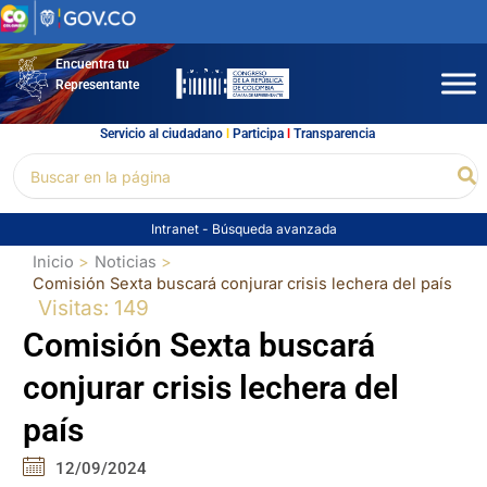
Ir
al
contenido
Encuentra tu
Representante
Servicio al ciudadano
l
Participa
l
Transparencia
Buscar
Bu
por:
Intranet
-
Búsqueda avanzada
Inicio
Noticias
Comisión Sexta buscará conjurar crisis lechera del país
Visitas: 149
Comisión Sexta buscará
conjurar crisis lechera del
país
12/09/2024