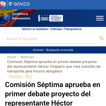
Ir
al
contenido
Encuentra tu
Representante
Servicio al ciudadano
l
Participa
l
Transparencia
Buscar
Bu
por:
Intranet
-
Búsqueda avanzada
Inicio
Noticias
Comisión Séptima aprueba en primer debate proyecto
del representante Héctor Chaparro que crea subsidio de
transporte para futuros abogados
Visitas: 162
Comisión Séptima aprueba en
primer debate proyecto del
representante Héctor