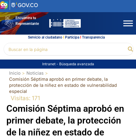
Ir
al
contenido
Encuentra tu
Representante
Servicio al ciudadano
l
Participa
l
Transparencia
Buscar
Bu
por:
Intranet
-
Búsqueda avanzada
Inicio
Noticias
Comisión Séptima aprobó en primer debate, la
protección de la niñez en estado de vulnerabilidad
especial
Visitas: 171
Comisión Séptima aprobó en
primer debate, la protección
de la niñez en estado de