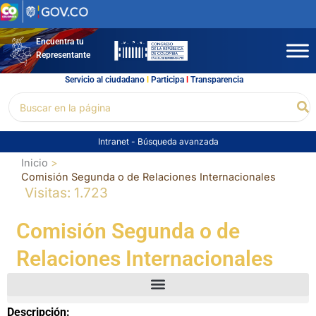
Ir
al
contenido
Encuentra tu
Representante
Servicio al ciudadano
l
Participa
l
Transparencia
Buscar
Bu
por:
Intranet
-
Búsqueda avanzada
Inicio
Comisión Segunda o de Relaciones Internacionales
Visitas: 1.723
Comisión Segunda o de
Relaciones Internacionales
Descripción: