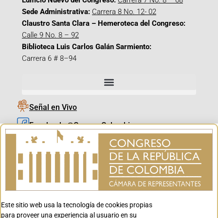
Edificio Nuevo del Congreso:
Carrera 7 No. 8 – 68
Sede Administrativa:
Carrera 8 No. 12- 02
Claustro Santa Clara – Hemeroteca del Congreso:
Calle 9 No. 8 – 92
Biblioteca Luis Carlos Galán Sarmiento:
Carrera 6 # 8–94
Señal en Vivo
Facebook_@CamaraColombia
Instagram_@CamaraColombia
X_@CamaraColombia
Youtube_@CamaraColombia
Tiktok_@CamaraColombia
Este sitio web usa la tecnología de cookies propias
Youtube_@CanalCongreso
para proveer una experiencia al usuario en su