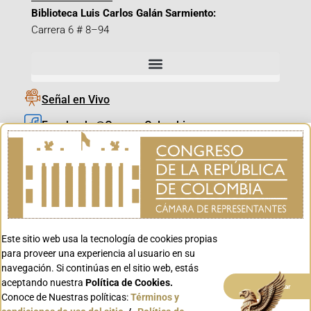
Biblioteca Luis Carlos Galán Sarmiento:
Carrera 6 # 8–94
Señal en Vivo
Facebook_@CamaraColombia
Instagram_@CamaraColombia
X_@CamaraColombia
Youtube_@CamaraColombia
Tiktok_@CamaraColombia
Este sitio web usa la tecnología de cookies propias
Youtube_@CanalCongreso
para proveer una experiencia al usuario en su
navegación. Si continúas en el sitio web, estás
aceptando nuestra
Política de Cookies.
Aceptar
Conoce de Nuestras políticas:
Términos y