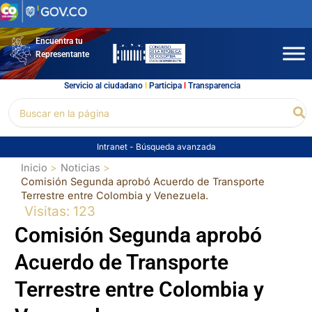
Ir
al
contenido
Encuentra tu
Representante
Servicio al ciudadano
l
Participa
l
Transparencia
Buscar
Bu
por:
Intranet
-
Búsqueda avanzada
Inicio
Noticias
Comisión Segunda aprobó Acuerdo de Transporte
Terrestre entre Colombia y Venezuela.
Visitas: 123
Comisión Segunda aprobó
Acuerdo de Transporte
Terrestre entre Colombia y