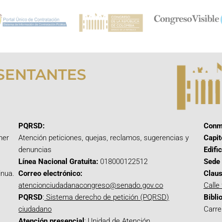
SENTANTES
PQRSD:
Conm
mer
Atención peticiones, quejas, reclamos, sugerencias y
Capit
denuncias
Edifi
Línea Nacional Gratuita:
018000122512
Sede 
inua.
Correo electrónico:
Claus
atencionciudadanacongreso@senado.gov.co
Calle
PQRSD
:
Sistema derecho de petición (PQRSD)
Bibli
ciudadano
Carre
Atención presencial
: Unidad de Atención