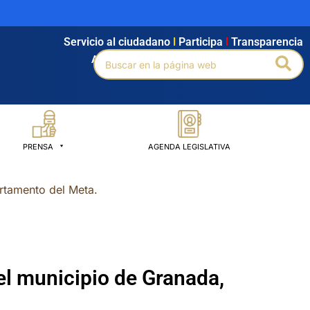
Servicio al ciudadano
l
Participa
l
Transparencia
Buscar
Bus
Agendamiento
l
Intranet
l
Búsqueda avanzada
por:
PRENSA
AGENDA LEGISLATIVA
rtamento del Meta.
l municipio de Granada,