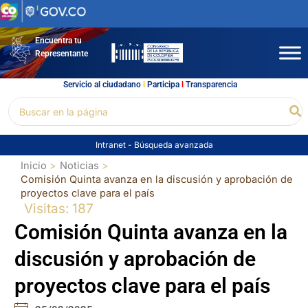
Ir
al
contenido
Encuentra tu
Representante
Servicio al ciudadano
l
Participa
l
Transparencia
Buscar
Bu
por:
Intranet
-
Búsqueda avanzada
Inicio
Noticias
Comisión Quinta avanza en la discusión y aprobación de
proyectos clave para el país
Visitas: 187
Comisión Quinta avanza en la
discusión y aprobación de
proyectos clave para el país