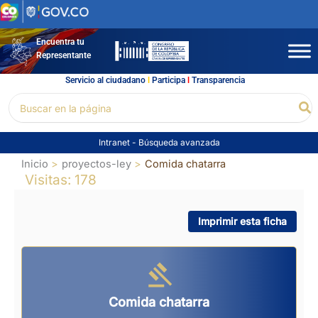
Ir
al
contenido
Encuentra tu
Representante
Servicio al ciudadano
l
Participa
l
Transparencia
Buscar
Bu
por:
Intranet
-
Búsqueda avanzada
Inicio
proyectos-ley
Comida chatarra
Visitas: 178
Imprimir esta ficha
Comida chatarra