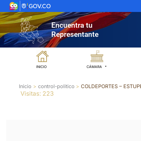
Ir
al
contenido
Encuentra tu
Representante
INICIO
CÁMARA
Inicio
control-politico
COLDEPORTES – ESTUP
Visitas: 223