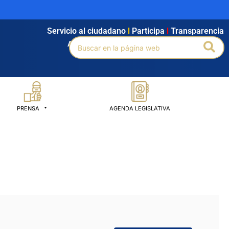
Servicio al ciudadano
l
Participa
l
Transparencia
Buscar
Bus
Agendamiento
l
Intranet
l
Búsqueda avanzada
por:
PRENSA
AGENDA LEGISLATIVA