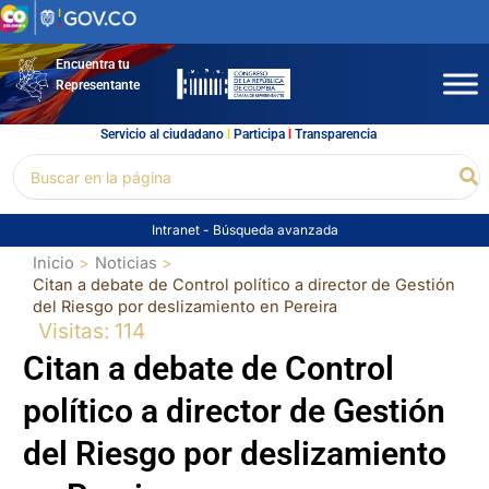
Ir
al
contenido
Encuentra tu
Representante
Servicio al ciudadano
l
Participa
l
Transparencia
Buscar
Bu
por:
Intranet
-
Búsqueda avanzada
Inicio
Noticias
Citan a debate de Control político a director de Gestión
del Riesgo por deslizamiento en Pereira
Visitas: 114
Citan a debate de Control
político a director de Gestión
del Riesgo por deslizamiento