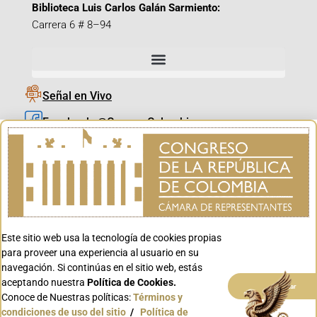
Biblioteca Luis Carlos Galán Sarmiento:
Carrera 6 # 8–94
Señal en Vivo
Facebook_@CamaraColombia
Instagram_@CamaraColombia
X_@CamaraColombia
Youtube_@CamaraColombia
Tiktok_@CamaraColombia
Este sitio web usa la tecnología de cookies propias
Youtube_@CanalCongreso
para proveer una experiencia al usuario en su
navegación. Si continúas en el sitio web, estás
aceptando nuestra
Política de Cookies.
Aceptar
Conoce de Nuestras políticas:
Términos y
condiciones de uso del sitio
/
Política de
Conoce GOV.CO