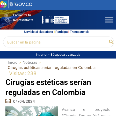
Ir
al
contenido
Encuentra tu
Representante
Servicio al ciudadano
l
Participa
l
Transparencia
Buscar
Bu
por:
Intranet
-
Búsqueda avanzada
Inicio
Noticias
Cirugías estéticas serían reguladas en Colombia
Visitas: 238
Cirugías estéticas serían
reguladas en Colombia
04/04/2024
Avanzó el proyecto
“Cirugía Segura Ya” en la