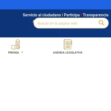
Servicio al ciudadano
l
Participa
l
Transparencia
Buscar
Bus
Agendamiento
l
Intranet
l
Búsqueda avanzada
por:
PRENSA
AGENDA LEGISLATIVA