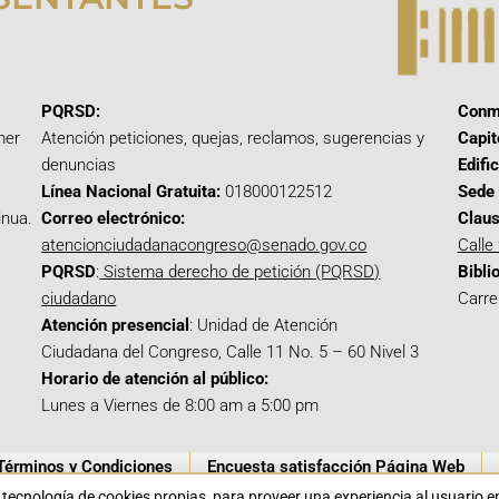
PQRSD:
Conm
mer
Atención peticiones, quejas, reclamos, sugerencias y
Capit
denuncias
Edifi
Línea Nacional Gratuita:
018000122512
Sede 
inua.
Correo electrónico:
Claus
atencionciudadanacongreso@senado.gov.co
Calle
PQRSD
:
Sistema derecho de petición (PQRSD)
Bibli
ciudadano
Carre
Atención presencial
: Unidad de Atención
Ciudadana del Congreso, Calle 11 No. 5 – 60 Nivel 3
Horario de atención al público:
Lunes a Viernes de 8:00 am a 5:00 pm
Términos y Condiciones
Encuesta satisfacción Página Web
a tecnología de cookies propias para proveer una experiencia al usuario 