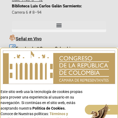
Biblioteca Luis Carlos Galán Sarmiento:
Carrera 6 # 8–94
Señal en Vivo
Facebook_@CamaraColombia
Instagram_@CamaraColombia
X_@CamaraColombia
Youtube_@CamaraColombia
Tiktok_@CamaraColombia
Este sitio web usa la tecnología de cookies propias
Youtube_@CanalCongreso
para proveer una experiencia al usuario en su
navegación. Si continúas en el sitio web, estás
aceptando nuestra
Política de Cookies.
Aceptar
Conoce de Nuestras políticas:
Términos y