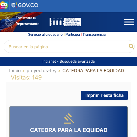
Ir
al
contenido
Encuentra tu
Representante
Servicio al ciudadano
l
Participa
l
Transparencia
Buscar
Bu
por:
Intranet
-
Búsqueda avanzada
Inicio
proyectos-ley
CATEDRA PARA LA EQUIDAD
Visitas: 149
Imprimir esta ficha
CATEDRA PARA LA EQUIDAD