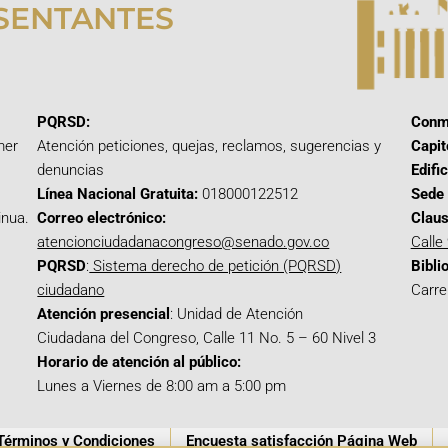
SENTANTES
PQRSD:
Conm
mer
Atención peticiones, quejas, reclamos, sugerencias y
Capit
denuncias
Edifi
Línea Nacional Gratuita:
018000122512
Sede 
inua.
Correo electrónico:
Claus
atencionciudadanacongreso@senado.gov.co
Calle
PQRSD
:
Sistema derecho de petición (PQRSD)
Bibli
ciudadano
Carre
Atención presencial
: Unidad de Atención
Ciudadana del Congreso, Calle 11 No. 5 – 60 Nivel 3
Horario de atención al público:
Lunes a Viernes de 8:00 am a 5:00 pm
Términos y Condiciones
Encuesta satisfacción Página Web