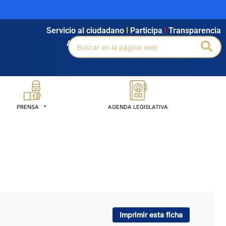
Servicio al ciudadano
l
Participa
l
Transparencia
Buscar
Bus
Agendamiento
l
Intranet
l
Búsqueda avanzada
por:
PRENSA
AGENDA LEGISLATIVA
Imprimir esta ficha