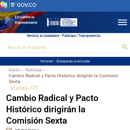
Ir
al
contenido
Encuentra tu
Representante
Servicio al ciudadano
l
Participa
l
Transparencia
Buscar
Bu
por:
Intranet
-
Búsqueda avanzada
Inicio
Noticias
Cambio Radical y Pacto Histórico dirigirán la Comisión
Sexta
Visitas: 171
Cambio Radical y Pacto
Histórico dirigirán la
Comisión Sexta