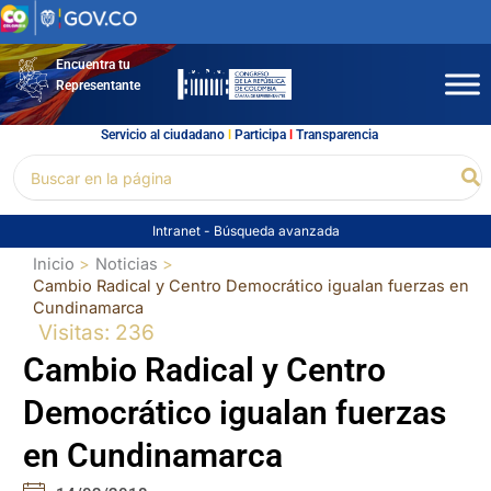
Ir
al
contenido
Encuentra tu
Representante
Servicio al ciudadano
l
Participa
l
Transparencia
Buscar
Bu
por:
Intranet
-
Búsqueda avanzada
Inicio
Noticias
Cambio Radical y Centro Democrático igualan fuerzas en
Cundinamarca
Visitas: 236
Cambio Radical y Centro
Democrático igualan fuerzas
en Cundinamarca