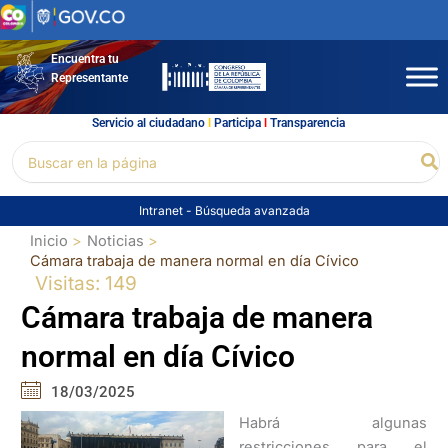
Ir
al
contenido
Encuentra tu
Representante
Servicio al ciudadano
l
Participa
l
Transparencia
Buscar
Bu
por:
Intranet
-
Búsqueda avanzada
Inicio
Noticias
Cámara trabaja de manera normal en día Cívico
Visitas: 149
Cámara trabaja de manera
normal en día Cívico
18/03/2025
Habrá algunas
restricciones para el