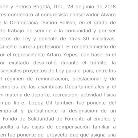
ción y Prensa Bogotá, D.C., 28 de junio de 2018
es condecoró al congresista conservador Álvaro
 la Democracia “Simón Bolívar, en el grado de
do trabajo de servirle a la comunidad y por ser
tos de Ley y ponente de otras 30 iniciativas,
aliente carrera profesional. El reconocimiento de
r el representante Arturo Yepes, con base en el
or exaltado desarrolló durante el trámite, la
esenciales proyectos de Ley para el país, entre los
l régimen de remuneración, prestacional y de
iembros de las asambleas Departamentales y el
en materia de deporte, recreación, actividad física
empo libre. López Gil también fue ponente del
emporal y parcialmente la designación de un
l Fondo de Solidaridad de Fomento al empleo y
aculta a las cajas de compensación familiar a
ién fue ponente del proyecto que que asigna una