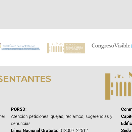
SENTANTES
PQRSD:
Conm
mer
Atención peticiones, quejas, reclamos, sugerencias y
Capit
denuncias
Edifi
Línea Nacional Gratuita:
018000122512
Sede 