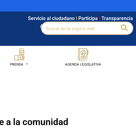
Servicio al ciudadano
l
Participa
l
Transparencia
Buscar
Bus
Agendamiento
l
Intranet
l
Búsqueda avanzada
por:
PRENSA
AGENDA LEGISLATIVA
te a la comunidad