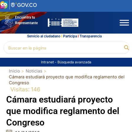
Ir
al
contenido
Encuentra tu
Representante
Servicio al ciudadano
l
Participa
l
Transparencia
Buscar
Bu
por:
Intranet
-
Búsqueda avanzada
Inicio
Noticias
Cámara estudiará proyecto que modifica reglamento del
Congreso
Visitas: 146
Cámara estudiará proyecto
que modifica reglamento del
Congreso