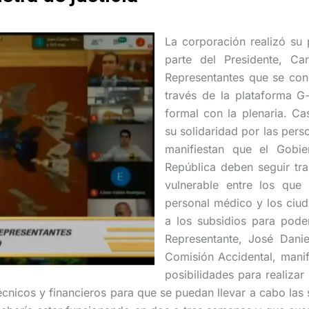
La corporación realizó su p
parte del Presidente, C
Representantes que se cone
través de la plataforma G
formal con la plenaria. Ca
su solidaridad por las pers
manifiestan que el Gobi
República deben seguir tra
vulnerable entre los que
personal médico y los ciu
a los subsidios para pode
Representante, José Danie
Comisión Accidental, mani
posibilidades para realizar
écnicos y financieros para que se puedan llevar a cabo las