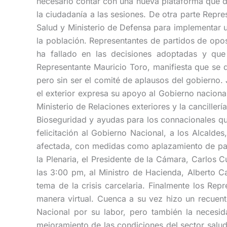
necesario contar con una nueva plataforma que d
la ciudadanía a las sesiones. De otra parte Repr
Salud y Ministerio de Defensa para implementar un
la población. Representantes de partidos de opo
ha fallado en las decisiones adoptadas y qu
Representante Mauricio Toro, manifiesta que se d
pero sin ser el comité de aplausos del gobierno
el exterior expresa su apoyo al Gobierno naciona
Ministerio de Relaciones exteriores y la cancille
Bioseguridad y ayudas para los connacionales que
felicitación al Gobierno Nacional, a los Alcald
afectada, con medidas como aplazamiento de pago
la Plenaria, el Presidente de la Cámara, Carlos C
las 3:00 pm, al Ministro de Hacienda, Alberto Car
tema de la crisis carcelaria. Finalmente los Rep
manera virtual. Cuenca a su vez hizo un recuent
Nacional por su labor, pero también la necesida
mejoramiento de las condiciones del sector salud