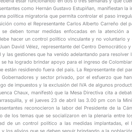
ebería estar funcionando en dos o tres semanas y que cue
esentantes como Hernán Gustavo Estupiñan, manifiestan la im
a política migratoria que permita controlar el paso irregul
sición como el Representante Carlos Alberto Carreño del p
e se deben tomar medidas enfocadas en la atención a l
ebe hacer un control político vinculante y no voluntario y 
. Juan David Vélez, representante del Centro Democrático 
l y las gestiones que ha venido adelantando para resolver
ría se ha logrado brindar apoyo para el ingreso de Colombian
 están residiendo fuera del país. La Representante del pa
es, Gobernadores y sector privado, por el esfuerzo que han
 de impuestos y la exclusión del IVA de algunos productos 
uenca Chaux, manifestó que la Mesa Directiva cita a debate
rasquilla, y el jueves 23 de abril las 3.00 pm con la Minis
resentantes reconocieron la labor del Presidente de la Cá
o de los temas que se socializaron en la plenaria entre l
d de un control político a las medidas implantadas, el l
 y los alivios que se deben seguir brindando a la poblaci