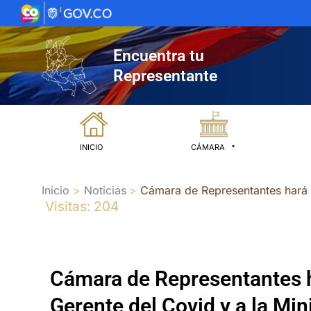
Ir
al
contenido
Encuentra tu
Representante
INICIO
CÁMARA
Inicio
Noticias
Cámara de Representantes hará de
Visitas: 204
Cámara de Representantes ha
Gerente del Covid y a la Mini