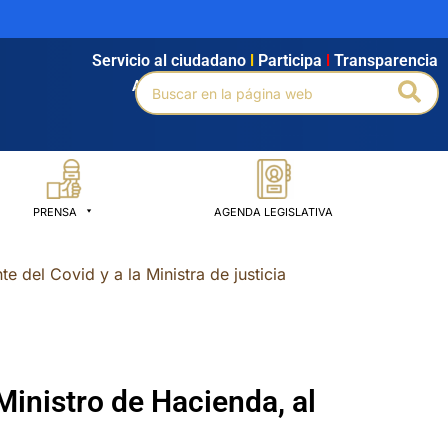
Servicio al ciudadano
l
Participa
l
Transparencia
Buscar
Bus
Agendamiento
l
Intranet
l
Búsqueda avanzada
por:
PRENSA
AGENDA LEGISLATIVA
 del Covid y a la Ministra de justicia
Ministro de Hacienda, al