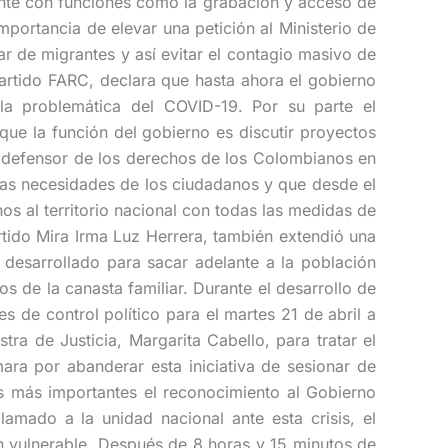
nte con funciones como la grabación y acceso de
portancia de elevar una petición al Ministerio de
ar de migrantes y así evitar el contagio masivo de
artido FARC, declara que hasta ahora el gobierno
a problemática del COVID-19. Por su parte el
que la función del gobierno es discutir proyectos
y defensor de los derechos de los Colombianos en
 las necesidades de los ciudadanos y que desde el
os al territorio nacional con todas las medidas de
rtido Mira Irma Luz Herrera, también extendió una
 desarrollado para sacar adelante a la población
de la canasta familiar. Durante el desarrollo de
s de control político para el martes 21 de abril a
tra de Justicia, Margarita Cabello, para tratar el
mara por abanderar esta iniciativa de sesionar de
os más importantes el reconocimiento al Gobierno
lamado a la unidad nacional ante esta crisis, el
ón vulnerable. Después de 8 horas y 15 minutos de