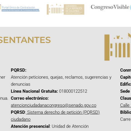
SENTANTES
PQRSD:
Conm
mer
Atención peticiones, quejas, reclamos, sugerencias y
Capit
denuncias
Edifi
Línea Nacional Gratuita:
018000122512
Sede 
inua.
Correo electrónico:
Claus
atencionciudadanacongreso@senado.gov.co
Calle
PQRSD
:
Sistema derecho de petición (PQRSD)
Bibli
ciudadano
Carre
Atención presencial
: Unidad de Atención