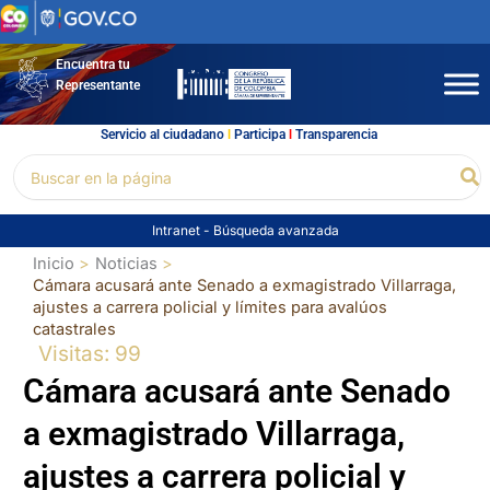
Ir
al
contenido
Encuentra tu
Representante
Servicio al ciudadano
l
Participa
l
Transparencia
Buscar
Bu
por:
Intranet
-
Búsqueda avanzada
Inicio
Noticias
Cámara acusará ante Senado a exmagistrado Villarraga,
ajustes a carrera policial y límites para avalúos
catastrales
Visitas: 99
Cámara acusará ante Senado
a exmagistrado Villarraga,
ajustes a carrera policial y