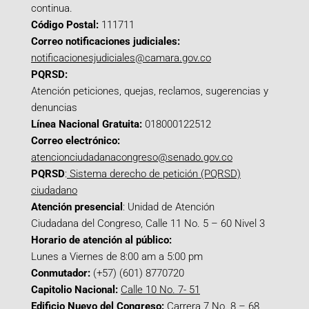
continua.
Código Postal:
111711
Correo notificaciones judiciales:
notificacionesjudiciales@camara.gov.co
PQRSD:
Atención peticiones, quejas, reclamos, sugerencias y
denuncias
Línea Nacional Gratuita:
018000122512
Correo electrónico:
atencionciudadanacongreso@senado.gov.co
PQRSD
:
Sistema derecho de petición (PQRSD)
ciudadano
Atención presencial
: Unidad de Atención
Ciudadana del Congreso, Calle 11 No. 5 – 60 Nivel 3
Horario de atención al público:
Lunes a Viernes de 8:00 am a 5:00 pm
Conmutador:
(+57) (601) 8770720
Capitolio Nacional:
Calle 10 No. 7- 51
Edificio Nuevo del Congreso:
Carrera 7 No. 8 – 68